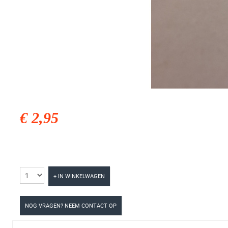
€ 2,95
+ IN WINKELWAGEN
NOG VRAGEN? NEEM CONTACT OP