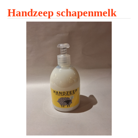
Handzeep schapenmelk