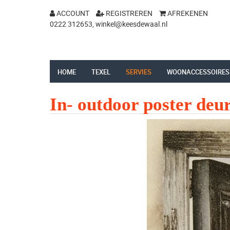
ACCOUNT
REGISTREREN
AFREKENEN
0222 312653,
winkel@keesdewaal.nl
HOME
TEXEL
SERVIES
WOONACCESSOIRES
In- outdoor poster deu