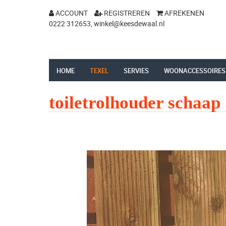
ACCOUNT
REGISTREREN
AFREKENEN
0222 312653,
winkel@keesdewaal.nl
HOME
TEXEL
SERVIES
WOONACCESSOIRES
toiletrolhouder schaap