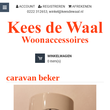
ACCOUNT
REGISTREREN
AFREKENEN
0222 312653,
winkel@keesdewaal.nl
WINKELWAGEN
0 item(s)
caravan beker